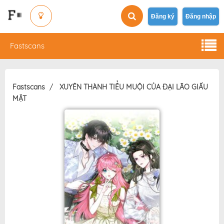
Đăng ký
Đăng nhập
Fastscans
Fastscans
XUYÊN THÀNH TIỂU MUỘI CỦA ĐẠI LÃO GIẤU
MẶT