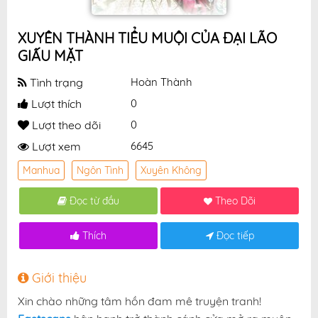
XUYÊN THÀNH TIỂU MUỘI CỦA ĐẠI LÃO
GIẤU MẶT
Tình trạng
Hoàn Thành
Lượt thích
0
Lượt theo dõi
0
Lượt xem
6645
Manhua
Ngôn Tình
Xuyên Không
Đọc từ đầu
Theo Dõi
Thích
Đọc tiếp
Giới thiệu
Xin chào những tâm hồn đam mê truyện tranh!