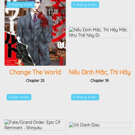
3 tháng trước
4 tháng trước
Change The World
Nếu Định Mặc, Thì Hãy
(Kanzaki Yuuya)
Mặc Như Thế Này Đi
Chapter 25
Chapter 39
1 tuần trước
4 tháng trước