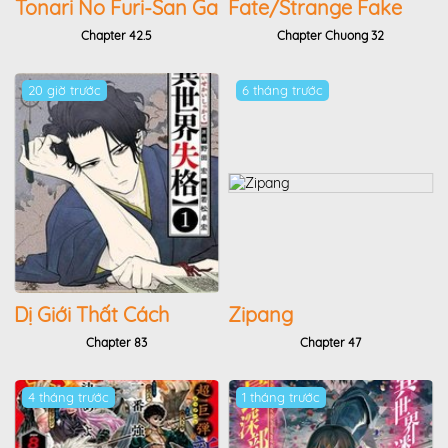
Tonari No Furi-San Ga
Fate/Strange Fake
Tonikaku Kowai
Chapter 42.5
Chapter Chuong 32
20 giờ trước
6 tháng trước
Dị Giới Thất Cách
Zipang
Chapter 83
Chapter 47
4 tháng trước
1 tháng trước