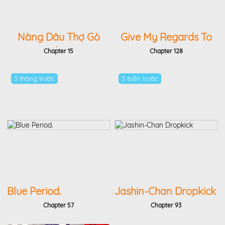
Nàng Dâu Thợ Gò
Give My Regards To
Đồng
Black Jack
Chapter 15
Chapter 128
3 tháng trước
3 tuần trước
Blue Period.
Jashin-Chan Dropkick
Chapter 57
Chapter 93