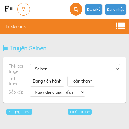
Đăng ký
Đăng nhập
Fastscans
Truyện Seinen
Thể loại
truyện
Tình
Đang tiến hành
Hoàn thành
trạng
Sắp xếp
3 ngày trước
1 tuần trước