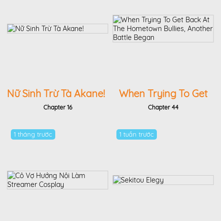
Nữ Sinh Trừ Tà Akane!
When Trying To Get
Back At The
Chapter 16
Chapter 44
Hometown Bullies,
1 tháng trước
1 tuần trước
Another Battle Began