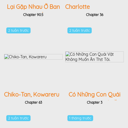
Lại Gặp Nhau Ở Ban
Charlotte
Công Rồi
Chapter 90.5
Chapter 36
2 tuần trước
2 tuần trước
Chiko-Tan, Kowareru
Có Những Con Quái
Vật Không Muốn Ăn
Chapter 63
Chapter 3
Thịt Tôi.
2 tuần trước
1 tháng trước