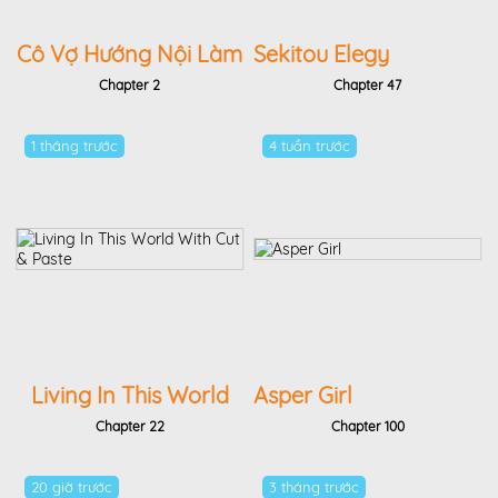
Cô Vợ Hướng Nội Làm
Sekitou Elegy
Streamer Cosplay
Chapter 2
Chapter 47
1 tháng trước
4 tuần trước
Living In This World
Asper Girl
With Cut & Paste
Chapter 22
Chapter 100
20 giờ trước
3 tháng trước