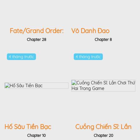
Fate/Grand Order:
Vô Danh Đao
Epic Of Remnant -
Chapter 28
Chapter 8
Shinjuku
4 tháng trước
4 tháng trước
Hố Sâu Tiền Bạc
Cuồng Chiến Sĩ: Lần
Chơi Thứ Hai Trong
Chapter 10
Chapter 20