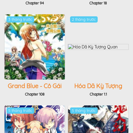
Núi Phú Sĩ
Usuzumi
Chapter 94
Chapter 18
3 tháng trước
2 tháng trước
Grand Blue - Cô Gái
Hóa Dã Kỳ Tượng
Thích Lặn
Quan
Chapter 108
Chapter 1.1
5 tháng trước
5 tháng trước