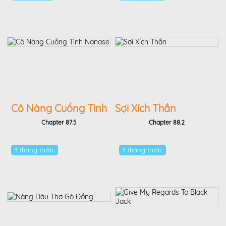
Cô Nàng Cuồng Tình
Sợi Xích Thần
Nanase
Chapter 87.5
Chapter 88.2
3 tháng trước
3 tháng trước