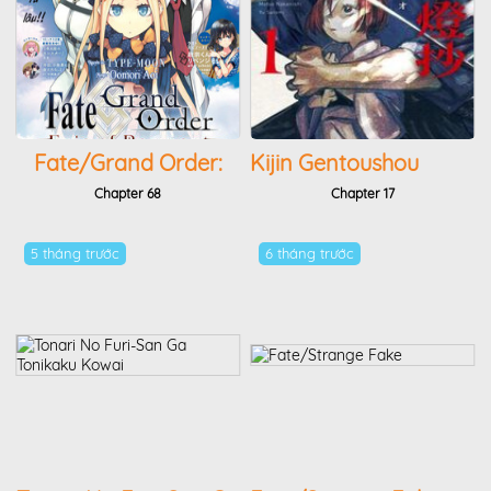
Fate/grand Order:
Kijin Gentoushou
Epic Of Remnant -
Chapter 68
Chapter 17
Salem
5 tháng trước
6 tháng trước