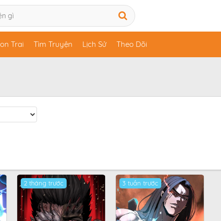
on Trai
Tìm Truyện
Lịch Sử
Theo Dõi
2 tháng trước
3 tuần trước