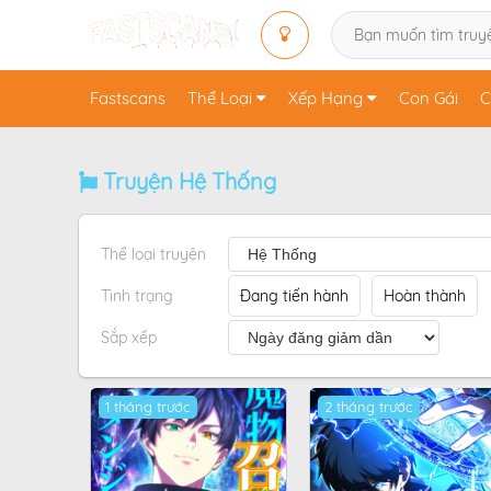
Fastscans
Thể Loại
Xếp Hạng
Con Gái
C
Truyện Hệ Thống
Thể loại truyện
Tình trạng
Đang tiến hành
Hoàn thành
Sắp xếp
1 tháng trước
2 tháng trước