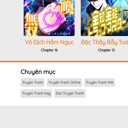
Vô Địch Hầm Ngục
Bậc Thầy Bẫy To
Nhờ Triệu Hồi Quái
Trí Toàn Năng
Chapter 16
Chapter 12
Vật
Chuyên mục
Truyện Tranh
Truyện Tranh Online
Truyện Tranh Mới
Truyện Tranh Hay
Đọc Truyện Tranh