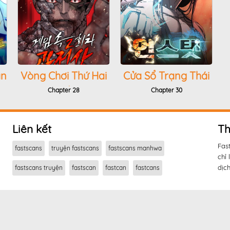
àn
Vòng Chơi Thứ Hai
Cửa Sổ Trạng Thái
Của Chiến Binh
Là Cái Thá Gì
Chapter 28
Chapter 30
Cuồng Nộ
Liên kết
Th
Fas
fastscans
truyện fastscans
fastscans manhwa
chỉ 
dịch
fastscans truyện
fastscan
fastcan
fastcans