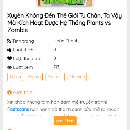
Xuyên Không Đến Thế Giới Tu Chân, Ta Vậy
Mà Kích Hoạt Được Hệ Thống Plants vs
Zombie
Tình trạng
Hoàn Thành
Lượt thích
0
Lượt theo dõi
0
Lượt xem
713
Action
Drama
Fantasy
Manhua
Giới thiệu
Xin chào những tâm hồn đam mê truyện tranh!
Fastscans
hân hạnh trở thành cánh cửa mở ra muôn
vàn thế giới kỳ ảo — nơi mỗi khung truyện là một nhịp
Xem Thêm
đập cảm xúc, mỗi chương truyện là một chuyến phiêu