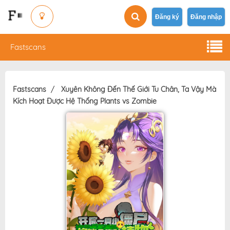
Đăng ký
Đăng nhập
Fastscans
Fastscans
Xuyên Không Đến Thế Giới Tu Chân, Ta Vậy Mà
Kích Hoạt Được Hệ Thống Plants vs Zombie