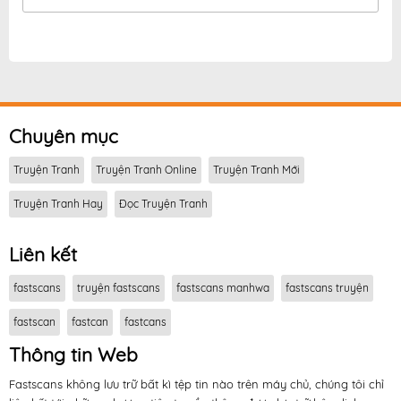
đọc truyện Xuyên Không Đến Thế Giới Tu Chân, Ta
Vậy Mà Kích Hoạt Được Hệ Thống Plants vs Zombie
fastscans
,
đọc truyện Xuyên Không Đến Thế Giới Tu
Chân, Ta Vậy Mà Kích Hoạt Được Hệ Thống Plants vs
Zombie fastscans online
,
truyện Xuyên Không Đến
Thế Giới Tu Chân, Ta Vậy Mà Kích Hoạt Được Hệ
Chuyên mục
Thống Plants vs Zombie tại fastscans miễn phí
Truyện Tranh
Truyện Tranh Online
Truyện Tranh Mới
Truyện Tranh Hay
Đọc Truyện Tranh
Liên kết
fastscans
truyện fastscans
fastscans manhwa
fastscans truyện
fastscan
fastcan
fastcans
Thông tin Web
Fastscans không lưu trữ bất kì tệp tin nào trên máy chủ, chúng tôi chỉ