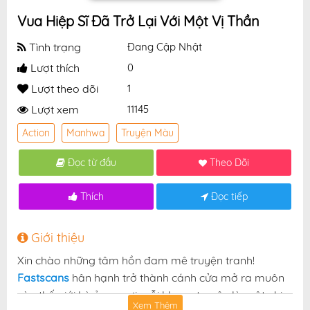
Vua Hiệp Sĩ Đã Trở Lại Với Một Vị Thần
Tình trạng
Đang Cập Nhật
Lượt thích
0
Lượt theo dõi
1
Lượt xem
11145
Action
Manhwa
Truyện Màu
Đọc từ đầu
Theo Dõi
Thích
Đọc tiếp
Giới thiệu
Xin chào những tâm hồn đam mê truyện tranh!
Fastscans
hân hạnh trở thành cánh cửa mở ra muôn
vàn thế giới kỳ ảo — nơi mỗi khung truyện là một nhịp
Xem Thêm