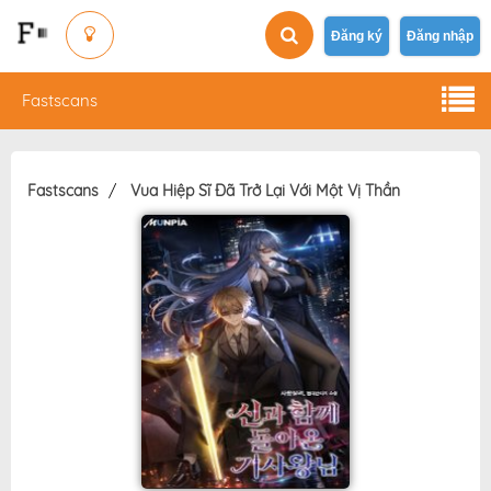
Đăng ký
Đăng nhập
Fastscans
Fastscans
Vua Hiệp Sĩ Đã Trở Lại Với Một Vị Thần