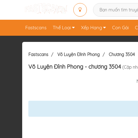
Fastscans
Thể Loại
Xếp Hạng
Con Gái
C
Fastscans
Võ Luyện Đỉnh Phong
Chương 3504
Võ Luyện Đỉnh Phong
- chương 3504
(Cập nhậ