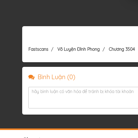
Fastscans
Võ Luyện Đỉnh Phong
Chương 3504
Bình Luận (
0
)
hãy bình luận có văn hóa để tránh bị khóa tài khoản