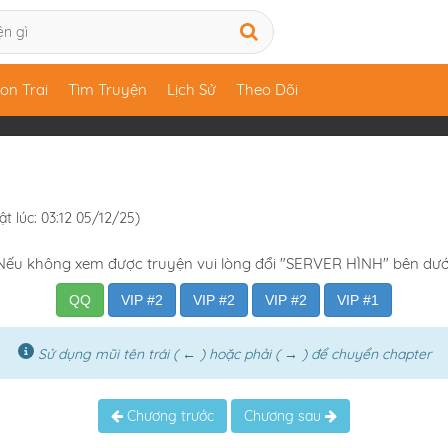
on Trai
Tìm Truyện
Lịch Sử
Theo Dõi
t lúc: 03:12 05/12/25)
Nếu không xem được truyện vui lòng đổi "SERVER HÌNH" bên dướ
QQ
VIP #2
VIP #2
VIP #2
VIP #1
Sử dụng mũi tên trái ( ← ) hoặc phải ( → ) để chuyển chapter
Chương trước
Chương sau