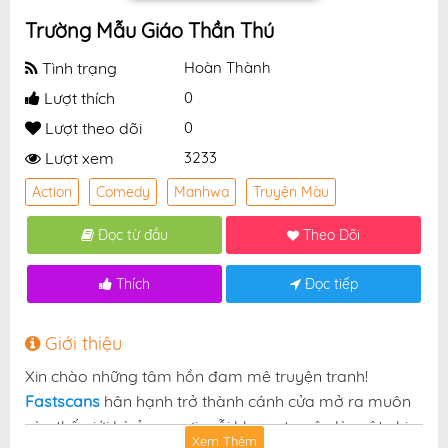
Trường Mẫu Giáo Thần Thú
Tình trạng
Hoàn Thành
Lượt thích
0
Lượt theo dõi
0
Lượt xem
3233
Action
Comedy
Manhwa
Truyện Màu
Đọc từ đầu
Theo Dõi
Thích
Đọc tiếp
Giới thiệu
Xin chào những tâm hồn đam mê truyện tranh!
Fastscans
hân hạnh trở thành cánh cửa mở ra muôn
vàn thế giới kỳ ảo — nơi mỗi khung truyện là một nhịp
Xem Thêm