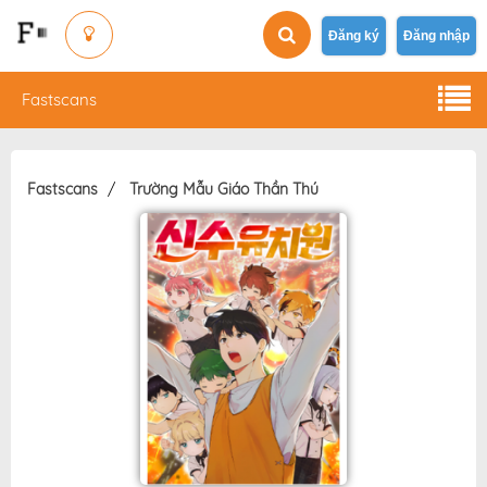
Đăng ký
Đăng nhập
Fastscans
Fastscans
Trường Mẫu Giáo Thần Thú