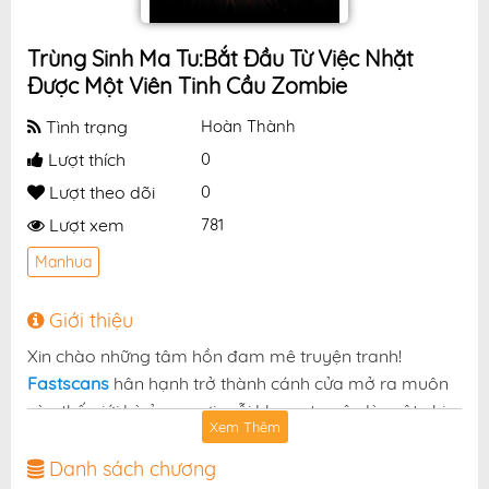
Trùng Sinh Ma Tu:Bắt Đầu Từ Việc Nhặt
Được Một Viên Tinh Cầu Zombie
Tình trạng
Hoàn Thành
Lượt thích
0
Lượt theo dõi
0
Lượt xem
781
Manhua
Giới thiệu
Xin chào những tâm hồn đam mê truyện tranh!
Fastscans
hân hạnh trở thành cánh cửa mở ra muôn
vàn thế giới kỳ ảo — nơi mỗi khung truyện là một nhịp
Xem Thêm
đập cảm xúc, mỗi chương truyện là một chuyến phiêu
lưu không thể ngừng dõi theo. Và hôm nay, chúng tôi
Danh sách chương