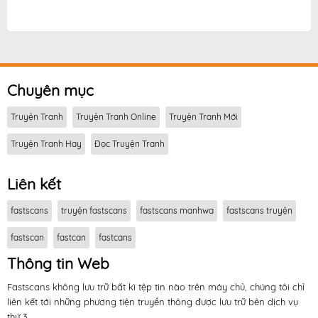
Trùng Sinh Ma Tu:Bắt Đầu Từ Việc Nhặt Được Một Viên
Tinh Cầu Zombie fastscans online
,
truyện Trùng Sinh
Ma Tu:Bắt Đầu Từ Việc Nhặt Được Một Viên Tinh Cầu
Zombie tại fastscans miễn phí
Chuyên mục
Truyện Tranh
Truyện Tranh Online
Truyện Tranh Mới
Truyện Tranh Hay
Đọc Truyện Tranh
Liên kết
fastscans
truyện fastscans
fastscans manhwa
fastscans truyện
fastscan
fastcan
fastcans
Thông tin Web
Fastscans không lưu trữ bất kì tệp tin nào trên máy chủ, chúng tôi chỉ
liên kết tới những phương tiện truyền thông được lưu trữ bên dịch vụ
thứ 3.