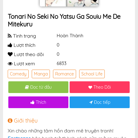
Tonari No Seki No Yatsu Ga Souiu Me De
Mitekuru
Tình trạng
Hoàn Thành
Lượt thích
0
Lượt theo dõi
0
Lượt xem
6833
Comedy
Manga
Romance
School Life
Đọc từ đầu
Theo Dõi
Thích
Đọc tiếp
Giới thiệu
Xin chào những tâm hồn đam mê truyện tranh!