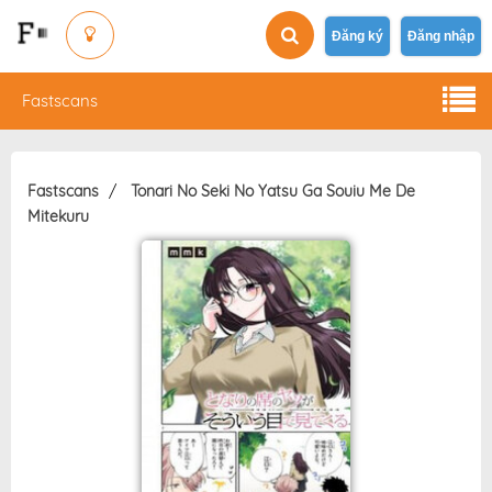
Đăng ký
Đăng nhập
Fastscans
Fastscans
Tonari No Seki No Yatsu Ga Souiu Me De
Mitekuru