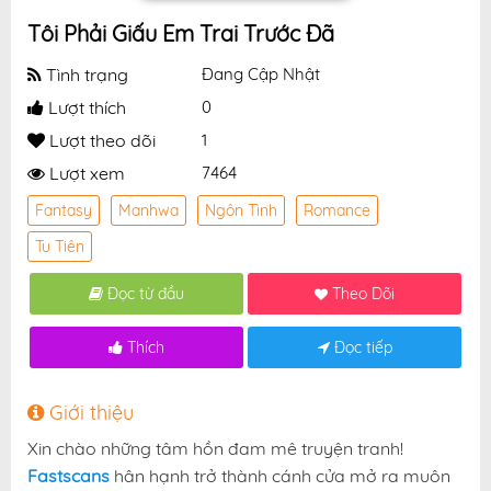
Tôi Phải Giấu Em Trai Trước Đã
Tình trạng
Đang Cập Nhật
Lượt thích
0
Lượt theo dõi
1
Lượt xem
7464
Fantasy
Manhwa
Ngôn Tình
Romance
Tu Tiên
Đọc từ đầu
Theo Dõi
Thích
Đọc tiếp
Giới thiệu
Xin chào những tâm hồn đam mê truyện tranh!
Fastscans
hân hạnh trở thành cánh cửa mở ra muôn