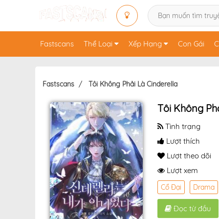
Fastscans
Thể Loại
Xếp Hạng
Con Gái
C
Fastscans
Tôi Không Phải Là Cinderella
Tôi Không Phả
Tình trạng
Lượt thích
Lượt theo dõi
Lượt xem
Cổ Đại
Drama
Đọc từ đầu