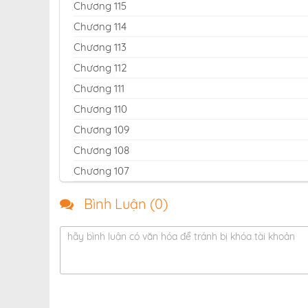
Chương 115
Chương 114
Chương 113
Chương 112
Chương 111
Chương 110
Chương 109
Chương 108
Chương 107
Chương 106
Bình Luận (
0
)
Chương 105
Chương 104
hãy bình luận có văn hóa để tránh bị khóa tài khoản
Chương 103
Chương 102
Chương 101