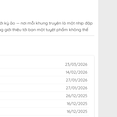
ới kỳ ảo — nơi mỗi khung truyện là một nhịp đập
g giới thiệu tới bạn một tuyệt phẩm không thể
uen thuộc của cộng đồng yêu truyện trên khắp
o hay kinh dị rợn tóc gáy — đều được cập nhật
23/03/2026
nh cao giữa thế giới truyện tranh đầy sắc màu,
14/02/2026
27/01/2026
truyện Tôi Không Phải Là Cinderella tại fastscans
27/01/2026
26/12/2025
16/12/2025
16/12/2025