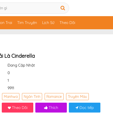
on Trai
Tìm Truyện
Lịch Sử
Theo Dõi
i Là Cinderella
Đang Cập Nhật
0
1
9911
Manhwa
Ngôn Tình
Romance
Truyện Màu
Theo Dõi
Thích
Đọc tiếp