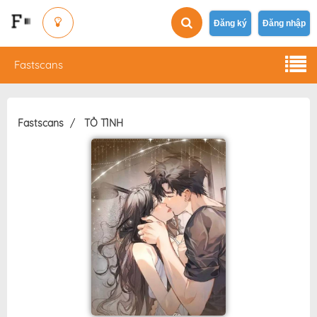
Đăng ký
Đăng nhập
Fastscans
Fastscans
TỎ TÌNH