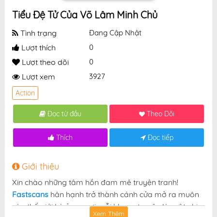
Tiểu Đệ Tử Của Võ Lâm Minh Chủ
Tình trạng
Đang Cập Nhật
Lượt thích
0
Lượt theo dõi
0
Lượt xem
3927
Action
Đọc từ đầu
Theo Dõi
Thích
Đọc tiếp
Giới thiệu
Xin chào những tâm hồn đam mê truyện tranh!
Fastscans
hân hạnh trở thành cánh cửa mở ra muôn
vàn thế giới kỳ ảo — nơi mỗi khung truyện là một nhịp
Xem Thêm