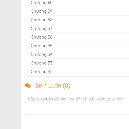
Chương 60
Chương 59
Chương 58
Chương 57
Chương 56
Chương 55
Chương 54
Chương 53
Chương 52
Chương 51
Bình Luận (
0
)
Chương 50
Chương 49
hãy bình luận có văn hóa để tránh bị khóa tài khoản
Chương 48
Chương 47
Chương 46