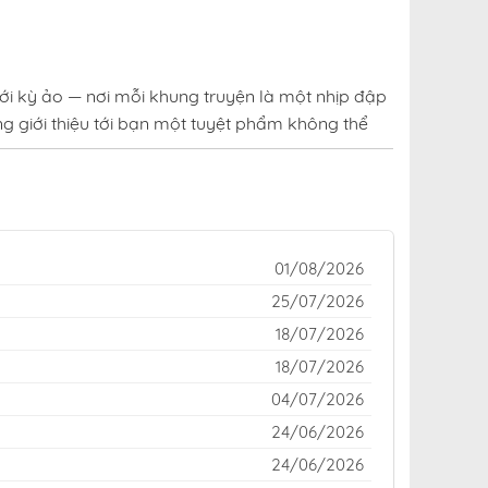
ới kỳ ảo — nơi mỗi khung truyện là một nhịp đập
g giới thiệu tới bạn một tuyệt phẩm không thể
uen thuộc của cộng đồng yêu truyện trên khắp
o hay kinh dị rợn tóc gáy — đều được cập nhật
01/08/2026
ữa thế giới truyện tranh đầy sắc màu, cuốn hút
25/07/2026
18/07/2026
n Tài Bình Dị tại fastscans miễn phí
18/07/2026
04/07/2026
24/06/2026
24/06/2026