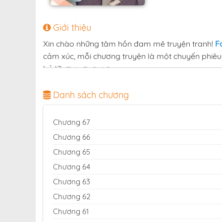
Giới thiệu
Xin chào những tâm hồn đam mê truyện tranh!
F
cảm xúc, mỗi chương truyện là một chuyến phiêu 
bỏ lỡ:
.
Thiên Tài Bình Dị
Với mục tiêu mang lại không gian đọc truyện trọn 
Danh sách chương
Việt Nam. Hàng ngàn bộ truyện thuộc mọi thể lo
mỗi ngày để bạn luôn là người đầu tiên khám ph
Chương 67
Đừng bỏ lỡ
trên Fastscans — hãy để 
Thiên Tài Bình Dị
Chương 66
và bất tận!
Chương 65
đọc truyện Thiên Tài Bình Dị fasts
Chương 64
Chương 63
Chương 62
Chương 61