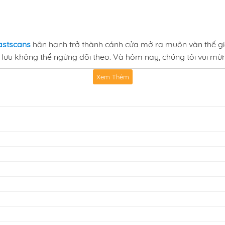
astscans
hân hạnh trở thành cánh cửa mở ra muôn vàn thế gi
lưu không thể ngừng dõi theo. Và hôm nay, chúng tôi vui mừn
Xem Thêm
vẹn, tiện lợi và đáng tin cậy,
Fastscans
tự hào là điểm hẹn q
ại — hành động mãn nhãn, giả tưởng kỳ bí, lãng mạn ngọt ngà
á những tác phẩm hot nhất.
bản thân đắm mình trong những phút giây giải trí đỉnh cao gi
cans
,
đọc truyện Thiên Tài Bình Dị fastscans online
,
truyện Thiê