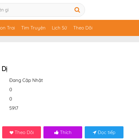
on Trai
Tìm Truyện
Lịch Sử
Theo Dõi
 Dị
Đang Cập Nhật
0
0
5917
Theo Dõi
Thích
Đọc tiếp