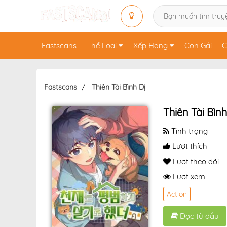
Fastscans
Thể Loại
Xếp Hạng
Con Gái
C
Fastscans
Thiên Tài Bình Dị
Thiên Tài Bình
Tình trạng
Lượt thích
Lượt theo dõi
Lượt xem
Action
Đọc từ đầu