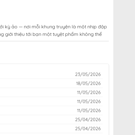
ới kỳ ảo — nơi mỗi khung truyện là một nhịp đập
g giới thiệu tới bạn một tuyệt phẩm không thể
uen thuộc của cộng đồng yêu truyện trên khắp
o hay kinh dị rợn tóc gáy — đều được cập nhật
23/05/2026
đỉnh cao giữa thế giới truyện tranh đầy sắc màu,
18/05/2026
11/05/2026
online
,
truyện Thiên Qua Thư Khố Đại Công Tử tại
11/05/2026
11/05/2026
25/04/2026
25/04/2026