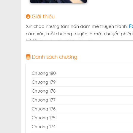
Giới thiệu
Xin chào những tâm hồn đam mê truyện tranh!
F
cảm xúc, mỗi chương truyện là một chuyến phiêu 
bỏ lỡ:
.
Thiên Qua Thư Khố Đại Công Tử
Với mục tiêu mang lại không gian đọc truyện trọn 
Danh sách chương
Việt Nam. Hàng ngàn bộ truyện thuộc mọi thể lo
mỗi ngày để bạn luôn là người đầu tiên khám ph
Chương 180
Đừng bỏ lỡ
trên Fastscan
Thiên Qua Thư Khố Đại Công Tử
Chương 179
cuốn hút và bất tận!
Chương 178
đọc truyện Thiên Qua Thư Khố Đại Công Tử fas
Chương 177
Chương 176
Chương 175
Chương 174