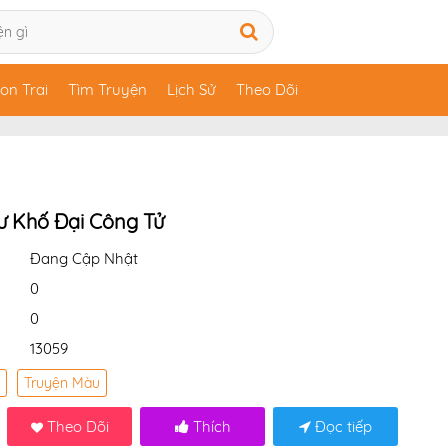
on Trai
Tìm Truyện
Lịch Sử
Theo Dõi
ư Khố Đại Công Tử
Đang Cập Nhật
0
0
13059
Truyện Màu
Theo Dõi
Thích
Đọc tiếp