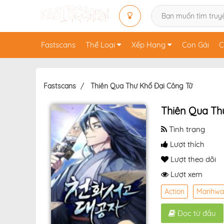
Fastscans
Thể Loại
Xếp Hạng
Con Gái
C
Fastscans
Thiên Qua Thư Khố Đại Công Tử
Thiên Qua Th
Tình trạng
Lượt thích
Lượt theo dõi
Lượt xem
Action
Manhwa
Đọc từ đầu