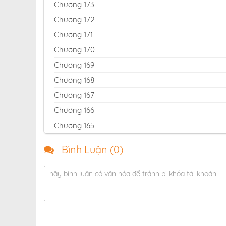
Chương 173
Chương 172
Chương 171
Chương 170
Chương 169
Chương 168
Chương 167
Chương 166
Chương 165
Chương 164
Bình Luận (
0
)
Chương 163
Chương 162
hãy bình luận có văn hóa để tránh bị khóa tài khoản
Chương 161
Chương 160
Chương 159