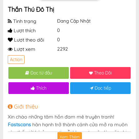
Thần Thú Đô Thị
Tình trạng
Đang Cập Nhật
Lượt thích
0
Lượt theo dõi
0
Lượt xem
2292
Action
Đọc từ đầu
Theo Dõi
Thích
Đọc tiếp
Giới thiệu
Xin chào những tâm hồn đam mê truyện tranh!
Fastscans
hân hạnh trở thành cánh cửa mở ra muôn
vàn thế giới kỳ ảo — nơi mỗi khung truyện là một nhịp
Xem Thêm