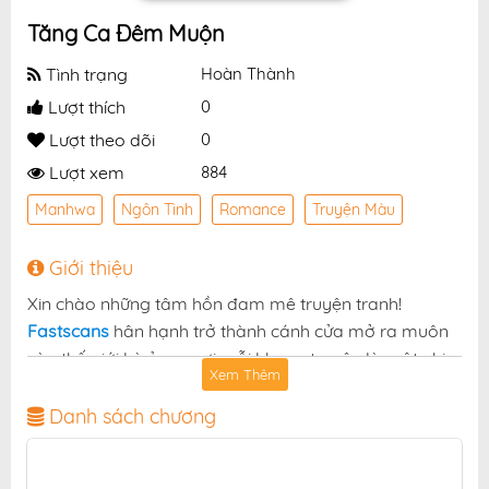
Tăng Ca Đêm Muộn
Tình trạng
Hoàn Thành
Lượt thích
0
Lượt theo dõi
0
Lượt xem
884
Manhwa
Ngôn Tình
Romance
Truyện Màu
Giới thiệu
Xin chào những tâm hồn đam mê truyện tranh!
Fastscans
hân hạnh trở thành cánh cửa mở ra muôn
vàn thế giới kỳ ảo — nơi mỗi khung truyện là một nhịp
Xem Thêm
đập cảm xúc, mỗi chương truyện là một chuyến phiêu
lưu không thể ngừng dõi theo. Và hôm nay, chúng tôi
Danh sách chương
vui mừng giới thiệu tới bạn một tuyệt phẩm không thể
bỏ lỡ:
.
Tăng Ca Đêm Muộn