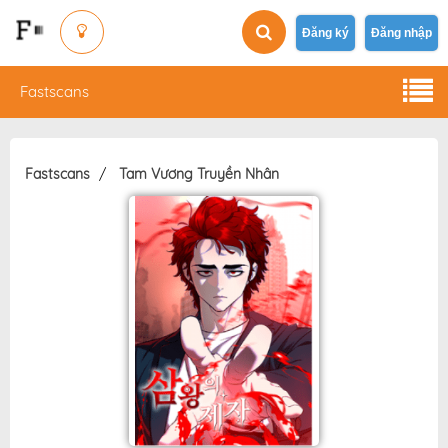
Đăng ký
Đăng nhập
Fastscans
Fastscans
Tam Vương Truyền Nhân