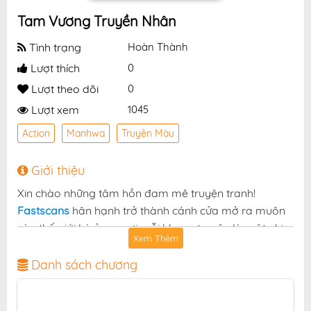
Tam Vương Truyền Nhân
Tình trạng
Hoàn Thành
Lượt thích
0
Lượt theo dõi
0
Lượt xem
1045
Action
Manhwa
Truyện Màu
Giới thiệu
Xin chào những tâm hồn đam mê truyện tranh!
Fastscans
hân hạnh trở thành cánh cửa mở ra muôn
vàn thế giới kỳ ảo — nơi mỗi khung truyện là một nhịp
Xem Thêm
đập cảm xúc, mỗi chương truyện là một chuyến phiêu
lưu không thể ngừng dõi theo. Và hôm nay, chúng tôi
Danh sách chương
vui mừng giới thiệu tới bạn một tuyệt phẩm không thể
bỏ lỡ:
.
Tam Vương Truyền Nhân