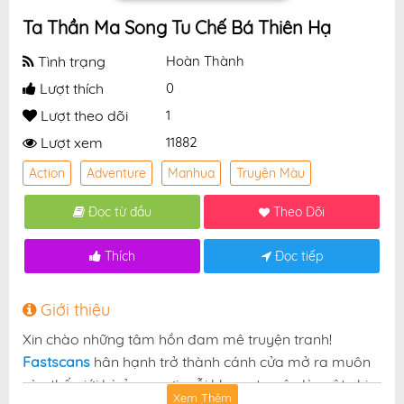
Ta Thần Ma Song Tu Chế Bá Thiên Hạ
Tình trạng
Hoàn Thành
Lượt thích
0
Lượt theo dõi
1
Lượt xem
11882
Action
Adventure
Manhua
Truyện Màu
Đọc từ đầu
Theo Dõi
Thích
Đọc tiếp
Giới thiệu
Xin chào những tâm hồn đam mê truyện tranh!
Fastscans
hân hạnh trở thành cánh cửa mở ra muôn
vàn thế giới kỳ ảo — nơi mỗi khung truyện là một nhịp
Xem Thêm