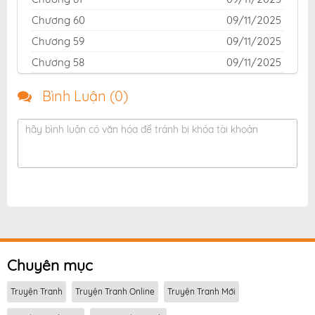
fastscans
,
đọc truyện Ta Ở Phế Thổ Đăng Nhập Thí
Chương 60
09/11/2025
Thần fastscans online
,
truyện Ta Ở Phế Thổ Đăng
Chương 59
09/11/2025
Nhập Thí Thần tại fastscans miễn phí
Chương 58
09/11/2025
Chương 57
09/11/2025
Bình Luận (
0
)
Chương 56
09/11/2025
Chương 55
09/11/2025
hãy bình luận có văn hóa để tránh bị khóa tài khoản
Chương 54
09/11/2025
Chuyên mục
Truyện Tranh
Truyện Tranh Online
Truyện Tranh Mới