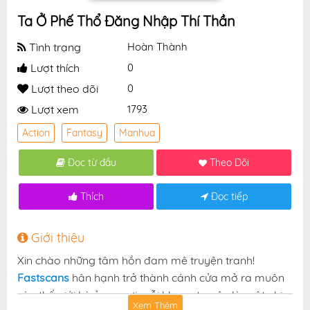
Ta Ở Phế Thổ Đăng Nhập Thí Thần
Tình trạng
Hoàn Thành
Lượt thích
0
Lượt theo dõi
0
Lượt xem
1793
Action
Fantasy
Manhua
Đọc từ đầu
Theo Dõi
Thích
Đọc tiếp
Giới thiệu
Xin chào những tâm hồn đam mê truyện tranh!
Fastscans
hân hạnh trở thành cánh cửa mở ra muôn
vàn thế giới kỳ ảo — nơi mỗi khung truyện là một nhịp
Xem Thêm