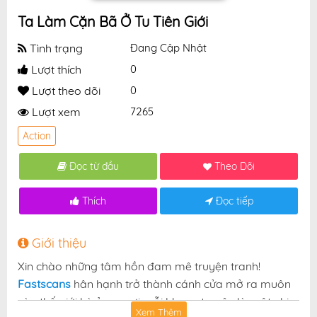
Ta Làm Cặn Bã Ở Tu Tiên Giới
Tình trạng
Đang Cập Nhật
Lượt thích
0
Lượt theo dõi
0
Lượt xem
7265
Action
Đọc từ đầu
Theo Dõi
Thích
Đọc tiếp
Giới thiệu
Xin chào những tâm hồn đam mê truyện tranh!
Fastscans
hân hạnh trở thành cánh cửa mở ra muôn
vàn thế giới kỳ ảo — nơi mỗi khung truyện là một nhịp
Xem Thêm