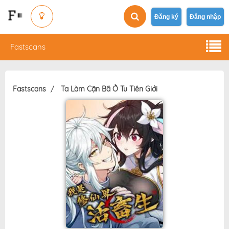
Đăng ký
Đăng nhập
Fastscans
Fastscans
Ta Làm Cặn Bã Ở Tu Tiên Giới