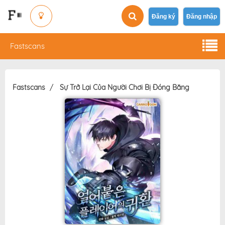
Đăng ký
Đăng nhập
Fastscans
Fastscans
Sự Trở Lại Của Người Chơi Bị Đóng Băng