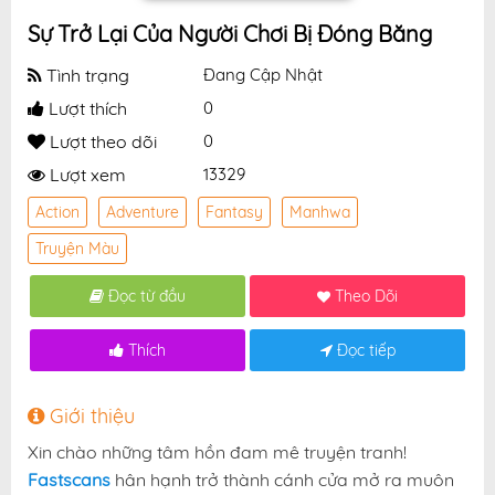
Sự Trở Lại Của Người Chơi Bị Đóng Băng
Tình trạng
Đang Cập Nhật
Lượt thích
0
Lượt theo dõi
0
Lượt xem
13329
Action
Adventure
Fantasy
Manhwa
Truyện Màu
Đọc từ đầu
Theo Dõi
Thích
Đọc tiếp
Giới thiệu
Xin chào những tâm hồn đam mê truyện tranh!
Fastscans
hân hạnh trở thành cánh cửa mở ra muôn