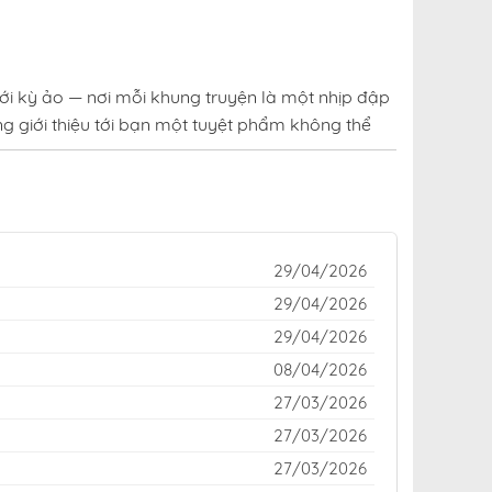
ới kỳ ảo — nơi mỗi khung truyện là một nhịp đập
g giới thiệu tới bạn một tuyệt phẩm không thể
uen thuộc của cộng đồng yêu truyện trên khắp
o hay kinh dị rợn tóc gáy — đều được cập nhật
29/04/2026
i trí đỉnh cao giữa thế giới truyện tranh đầy
29/04/2026
29/04/2026
Thoại fastscans online
,
truyện Sự Trở Lại Của Đại
08/04/2026
27/03/2026
27/03/2026
27/03/2026