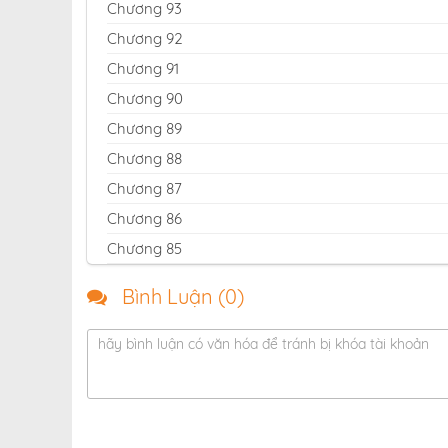
Chương 93
Chương 92
Chương 91
Chương 90
Chương 89
Chương 88
Chương 87
Chương 86
Chương 85
Chương 84
Bình Luận (
0
)
Chương 83
Chương 82
hãy bình luận có văn hóa để tránh bị khóa tài khoản
Chương 81
Chương 80
Chương 79