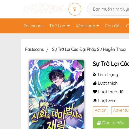
Fastscans
Thể Loại
Xếp Hạng
Con Gái
C
Fastscans
Sự Trở Lại Của Đại Pháp Sư Huyền Thoại
Sự Trở Lại Củ
Tình trạng
Lượt thích
Lượt theo dõi
Lượt xem
Action
Adventu
Đọc từ đầu