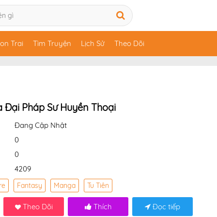
on Trai
Tìm Truyện
Lịch Sử
Theo Dõi
a Đại Pháp Sư Huyền Thoại
Đang Cập Nhật
0
0
4209
re
Fantasy
Manga
Tu Tiên
Theo Dõi
Thích
Đọc tiếp