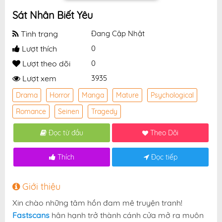
Sát Nhân Biết Yêu
Tình trạng
Đang Cập Nhật
Lượt thích
0
Lượt theo dõi
0
Lượt xem
3935
Drama
Horror
Manga
Mature
Psychological
Romance
Seinen
Tragedy
Đọc từ đầu
Theo Dõi
Thích
Đọc tiếp
Giới thiệu
Xin chào những tâm hồn đam mê truyện tranh!
Fastscans
hân hạnh trở thành cánh cửa mở ra muôn