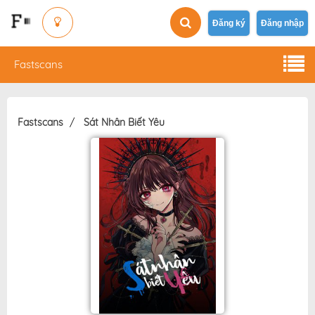
Đăng ký
Đăng nhập
Fastscans
Fastscans
Sát Nhân Biết Yêu