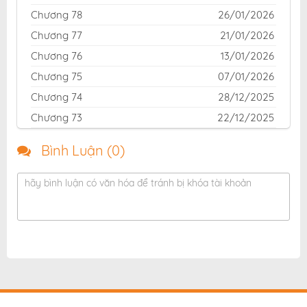
Chương 78
26/01/2026
Chương 77
21/01/2026
Chương 76
13/01/2026
Chương 75
07/01/2026
Chương 74
28/12/2025
Chương 73
22/12/2025
Chương 72
19/12/2025
Bình Luận (
0
)
Chương 71
09/12/2025
Chương 70
01/12/2025
hãy bình luận có văn hóa để tránh bị khóa tài khoản
Chương 69
01/12/2025
Chương 68
01/12/2025
Chương 67
01/12/2025
Chương 66
01/12/2025
Chương 65
01/12/2025
Chương 64
01/12/2025