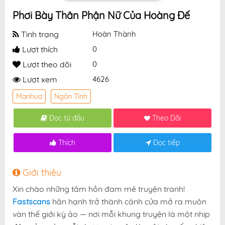
Phơi Bày Thân Phận Nữ Của Hoàng Đế
Tình trạng
Hoàn Thành
Lượt thích
0
Lượt theo dõi
0
Lượt xem
4626
Manhua
Ngôn Tình
Đọc từ đầu
Theo Dõi
Thích
Đọc tiếp
Giới thiệu
Xin chào những tâm hồn đam mê truyện tranh!
Fastscans
hân hạnh trở thành cánh cửa mở ra muôn
vàn thế giới kỳ ảo — nơi mỗi khung truyện là một nhịp