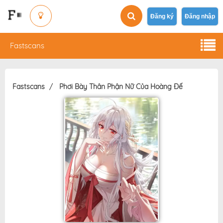
Đăng ký
Đăng nhập
Fastscans
Fastscans
Phơi Bày Thân Phận Nữ Của Hoàng Đế