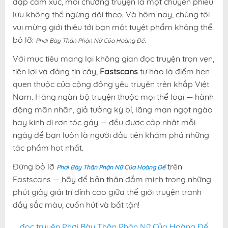
đập cảm xúc, mỗi chương truyện là một chuyến phiêu
lưu không thể ngừng dõi theo. Và hôm nay, chúng tôi
vui mừng giới thiệu tới bạn một tuyệt phẩm không thể
bỏ lỡ:
.
Phơi Bày Thân Phận Nữ Của Hoàng Đế
Với mục tiêu mang lại không gian đọc truyện trọn vẹn,
tiện lợi và đáng tin cậy,
Fastscans
tự hào là điểm hẹn
quen thuộc của cộng đồng yêu truyện trên khắp Việt
Nam. Hàng ngàn bộ truyện thuộc mọi thể loại — hành
động mãn nhãn, giả tưởng kỳ bí, lãng mạn ngọt ngào
hay kinh dị rợn tóc gáy — đều được cập nhật mỗi
ngày để bạn luôn là người đầu tiên khám phá những
tác phẩm hot nhất.
Đừng bỏ lỡ
trên
Phơi Bày Thân Phận Nữ Của Hoàng Đế
Fastscans — hãy để bản thân đắm mình trong những
phút giây giải trí đỉnh cao giữa thế giới truyện tranh
đầy sắc màu, cuốn hút và bất tận!
đọc truyện Phơi Bày Thân Phận Nữ Của Hoàng Đế