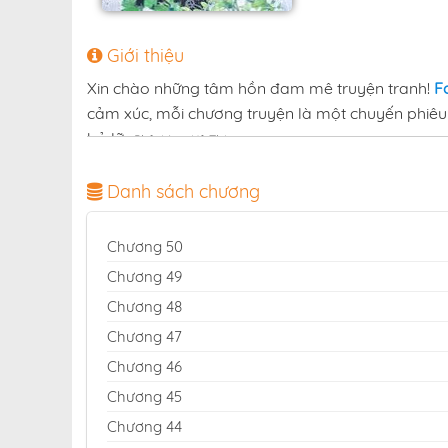
Giới thiệu
Xin chào những tâm hồn đam mê truyện tranh!
F
cảm xúc, mỗi chương truyện là một chuyến phiêu 
bỏ lỡ:
.
Phải Lòng Kẻ Thù
Với mục tiêu mang lại không gian đọc truyện trọn 
Danh sách chương
Việt Nam. Hàng ngàn bộ truyện thuộc mọi thể lo
mỗi ngày để bạn luôn là người đầu tiên khám ph
Chương 50
Đừng bỏ lỡ
trên Fastscans — hãy để
Phải Lòng Kẻ Thù
Chương 49
và bất tận!
Chương 48
đọc truyện Phải Lòng Kẻ Thù fastsc
Chương 47
Chương 46
Chương 45
Chương 44