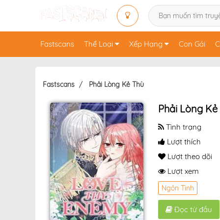
Fastscans
Thể Loại
Xếp Hạng
Con Gái
C
Fastscans
Phải Lòng Kẻ Thù
Phải Lòng Kẻ
Tình trạng
Lượt thích
Lượt theo dõi
Lượt xem
Ngôn Tình
Đọc từ đầu