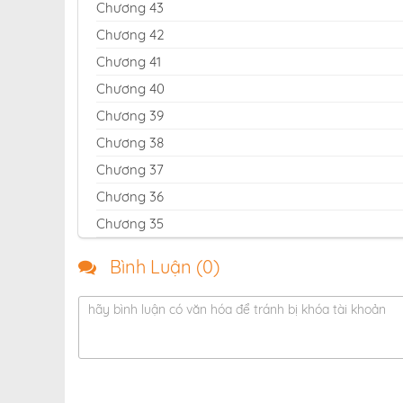
Chương 43
Chương 42
Chương 41
Chương 40
Chương 39
Chương 38
Chương 37
Chương 36
Chương 35
Chương 34
Bình Luận (
0
)
Chương 33
Chương 32
hãy bình luận có văn hóa để tránh bị khóa tài khoản
Chương 31
Chương 30
Chương 29