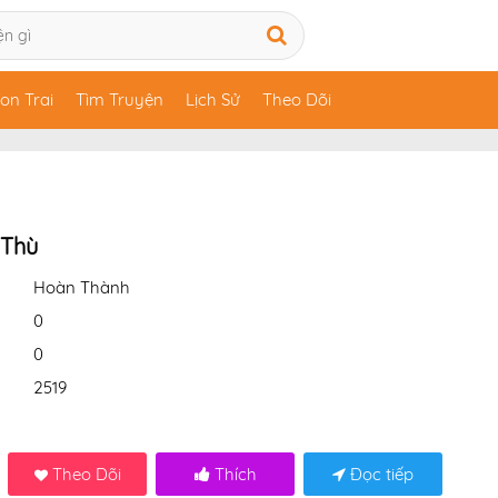
on Trai
Tìm Truyện
Lịch Sử
Theo Dõi
 Thù
Hoàn Thành
0
0
2519
Theo Dõi
Thích
Đọc tiếp