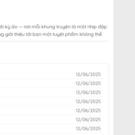
ới kỳ ảo — nơi mỗi khung truyện là một nhịp đập
g giới thiệu tới bạn một tuyệt phẩm không thể
uen thuộc của cộng đồng yêu truyện trên khắp
o hay kinh dị rợn tóc gáy — đều được cập nhật
12/06/2025
iữa thế giới truyện tranh đầy sắc màu, cuốn hút
12/06/2025
12/06/2025
i Lòng Kẻ Thù tại fastscans miễn phí
12/06/2025
12/06/2025
12/06/2025
12/06/2025