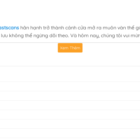
astscans
hân hạnh trở thành cánh cửa mở ra muôn vàn thế gi
lưu không thể ngừng dõi theo. Và hôm nay, chúng tôi vui mừn
Xem Thêm
vẹn, tiện lợi và đáng tin cậy,
Fastscans
tự hào là điểm hẹn q
ại — hành động mãn nhãn, giả tưởng kỳ bí, lãng mạn ngọt ngà
á những tác phẩm hot nhất.
 bản thân đắm mình trong những phút giây giải trí đỉnh cao g
ans
,
đọc truyện Phải Lòng Kẻ Thù fastscans online
,
truyện Phả