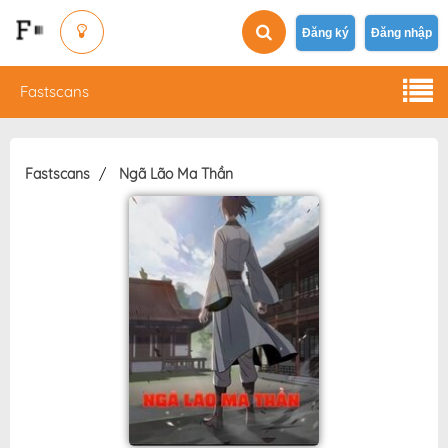
Đăng ký
Đăng nhập
Fastscans
Fastscans
Ngã Lão Ma Thần