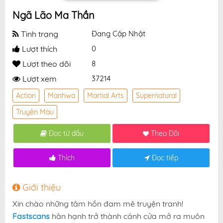
Ngã Lão Ma Thần
Tình trạng
Đang Cập Nhật
Lượt thích
0
Lượt theo dõi
8
Lượt xem
37214
Action
Manhwa
Martial Arts
Supernatural
Truyện Màu
Đọc từ đầu
Theo Dõi
Thích
Đọc tiếp
Giới thiệu
Xin chào những tâm hồn đam mê truyện tranh!
Fastscans
hân hạnh trở thành cánh cửa mở ra muôn