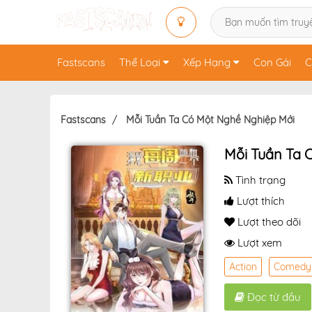
Fastscans
Thể Loại
Xếp Hạng
Con Gái
C
Fastscans
Mỗi Tuần Ta Có Một Nghề Nghiệp Mới
Mỗi Tuần Ta 
Tình trạng
Lượt thích
Lượt theo dõi
Lượt xem
Action
Comedy
Đọc từ đầu