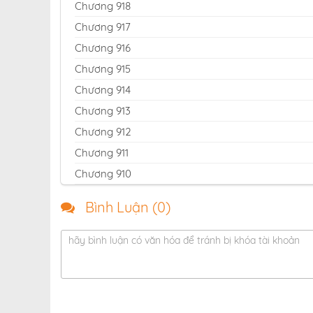
Chương 918
Chương 917
Chương 916
Chương 915
Chương 914
Chương 913
Chương 912
Chương 911
Chương 910
Chương 909
Bình Luận (
0
)
Chương 908
Chương 907
hãy bình luận có văn hóa để tránh bị khóa tài khoản
Chương 906
Chương 905
Chương 904