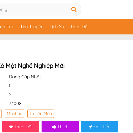
on Trai
Tìm Truyện
Lịch Sử
Theo Dõi
Có Một Nghề Nghiệp Mới
Đang Cập Nhật
0
2
73008
Manhua
Truyện Màu
Theo Dõi
Thích
Đọc tiếp