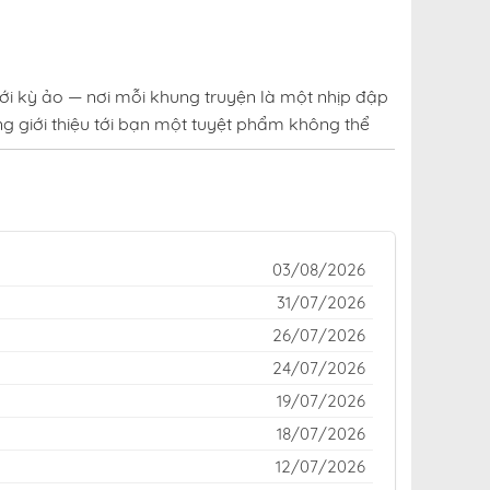
ới kỳ ảo — nơi mỗi khung truyện là một nhịp đập
g giới thiệu tới bạn một tuyệt phẩm không thể
uen thuộc của cộng đồng yêu truyện trên khắp
o hay kinh dị rợn tóc gáy — đều được cập nhật
03/08/2026
trí đỉnh cao giữa thế giới truyện tranh đầy sắc
31/07/2026
26/07/2026
astscans online
,
truyện Mỗi Tuần Ta Có Một Nghề
24/07/2026
19/07/2026
18/07/2026
12/07/2026