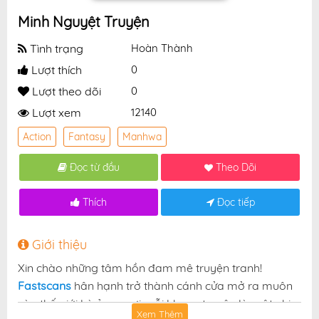
Minh Nguyệt Truyện
Tình trạng
Hoàn Thành
Lượt thích
0
Lượt theo dõi
0
Lượt xem
12140
Action
Fantasy
Manhwa
Đọc từ đầu
Theo Dõi
Thích
Đọc tiếp
Giới thiệu
Xin chào những tâm hồn đam mê truyện tranh!
Fastscans
hân hạnh trở thành cánh cửa mở ra muôn
vàn thế giới kỳ ảo — nơi mỗi khung truyện là một nhịp
Xem Thêm