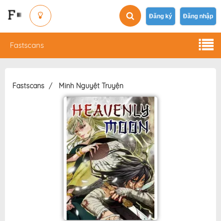
Đăng ký
Đăng nhập
Fastscans
Fastscans
Minh Nguyệt Truyện