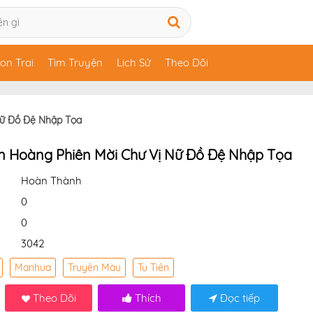
on Trai
Tìm Truyện
Lịch Sử
Theo Dõi
Nữ Đồ Đệ Nhập Tọa
n Hoàng Phiên Mời Chư Vị Nữ Đồ Đệ Nhập Tọa
Hoàn Thành
0
0
3042
Manhua
Truyện Màu
Tu Tiên
Theo Dõi
Thích
Đọc tiếp