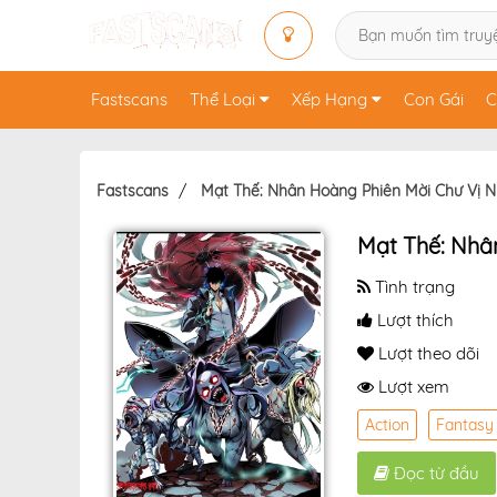
Fastscans
Thể Loại
Xếp Hạng
Con Gái
C
Fastscans
Mạt Thế: Nhân Hoàng Phiên Mời Chư Vị 
Mạt Thế: Nhâ
Tình trạng
Lượt thích
Lượt theo dõi
Lượt xem
Action
Fantasy
Đọc từ đầu