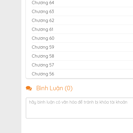
Chương 64
Chương 63
Chương 62
Chương 61
Chương 60
Chương 59
Chương 58
Chương 57
Chương 56
Chương 55
Bình Luận (
0
)
Chương 54
Chương 53
hãy bình luận có văn hóa để tránh bị khóa tài khoản
Chương 52
Chương 51
Chương 50