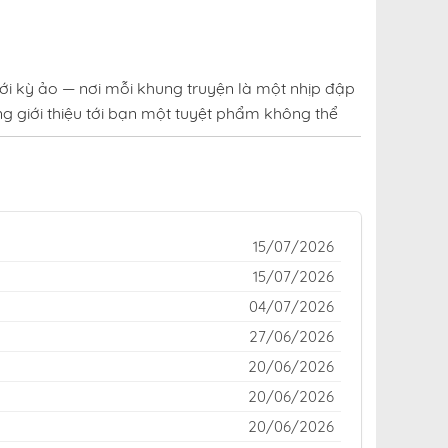
ới kỳ ảo — nơi mỗi khung truyện là một nhịp đập
g giới thiệu tới bạn một tuyệt phẩm không thể
uen thuộc của cộng đồng yêu truyện trên khắp
o hay kinh dị rợn tóc gáy — đều được cập nhật
15/07/2026
g phút giây giải trí đỉnh cao giữa thế giới
15/07/2026
04/07/2026
ân Hoàng Phiên Mời Chư Vị Nữ Đồ Đệ Nhập Tọa
27/06/2026
tại fastscans miễn phí
20/06/2026
20/06/2026
20/06/2026