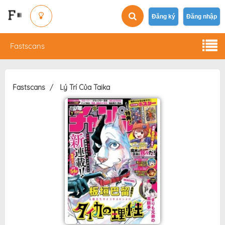
Đăng ký
Đăng nhập
Fastscans
Fastscans
Lý Trí Của Taika