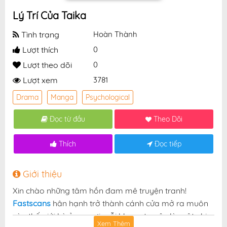
Lý Trí Của Taika
Tình trạng
Hoàn Thành
Lượt thích
0
Lượt theo dõi
0
Lượt xem
3781
Drama
Manga
Psychological
Đọc từ đầu
Theo Dõi
Thích
Đọc tiếp
Giới thiệu
Xin chào những tâm hồn đam mê truyện tranh!
Fastscans
hân hạnh trở thành cánh cửa mở ra muôn
vàn thế giới kỳ ảo — nơi mỗi khung truyện là một nhịp
Xem Thêm