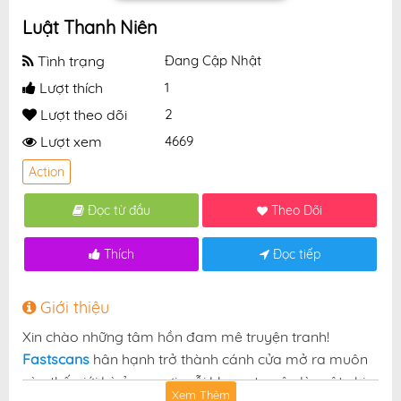
Luật Thanh Niên
Tình trạng
Đang Cập Nhật
Lượt thích
1
Lượt theo dõi
2
Lượt xem
4669
Action
Đọc từ đầu
Theo Dõi
Thích
Đọc tiếp
Giới thiệu
Xin chào những tâm hồn đam mê truyện tranh!
Fastscans
hân hạnh trở thành cánh cửa mở ra muôn
vàn thế giới kỳ ảo — nơi mỗi khung truyện là một nhịp
Xem Thêm