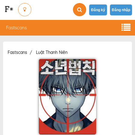
Đăng ký
Đăng nhập
Fastscans
Fastscans
Luật Thanh Niên