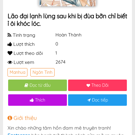
Lão đại lạnh lùng sau khi bị đùa bỡn chỉ biết
ỉ ôi khóc lóc.
Tình trạng
Hoàn Thành
Lượt thích
0
Lượt theo dõi
1
Lượt xem
2674
Manhua
Ngôn Tình
Đọc từ đầu
Theo Dõi
Thích
Đọc tiếp
Giới thiệu
Xin chào những tâm hồn đam mê truyện tranh!