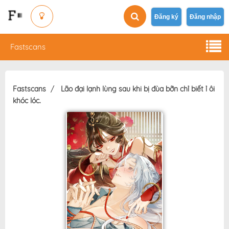
Đăng ký
Đăng nhập
Fastscans
Fastscans
Lão đại lạnh lùng sau khi bị đùa bỡn chỉ biết ỉ ôi
khóc lóc.