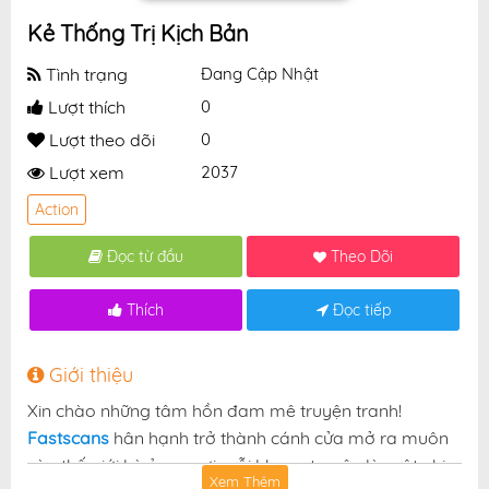
Kẻ Thống Trị Kịch Bản
Tình trạng
Đang Cập Nhật
Lượt thích
0
Lượt theo dõi
0
Lượt xem
2037
Action
Đọc từ đầu
Theo Dõi
Thích
Đọc tiếp
Giới thiệu
Xin chào những tâm hồn đam mê truyện tranh!
Fastscans
hân hạnh trở thành cánh cửa mở ra muôn
vàn thế giới kỳ ảo — nơi mỗi khung truyện là một nhịp
Xem Thêm