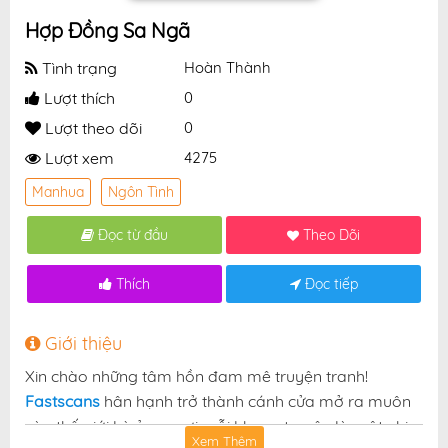
Hợp Đồng Sa Ngã
Tình trạng
Hoàn Thành
Lượt thích
0
Lượt theo dõi
0
Lượt xem
4275
Manhua
Ngôn Tình
Đọc từ đầu
Theo Dõi
Thích
Đọc tiếp
Giới thiệu
Xin chào những tâm hồn đam mê truyện tranh!
Fastscans
hân hạnh trở thành cánh cửa mở ra muôn
vàn thế giới kỳ ảo — nơi mỗi khung truyện là một nhịp
Xem Thêm