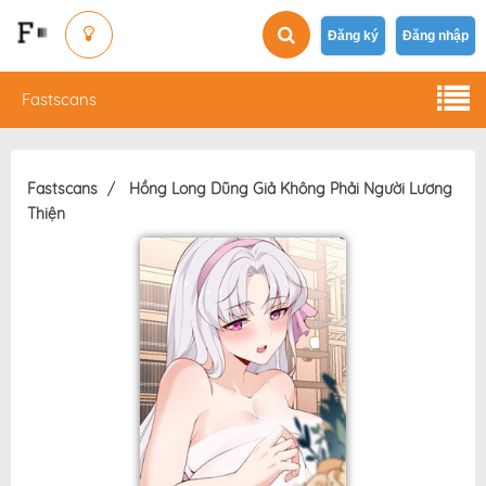
Đăng ký
Đăng nhập
Fastscans
Fastscans
Hồng Long Dũng Giả Không Phải Người Lương
Thiện