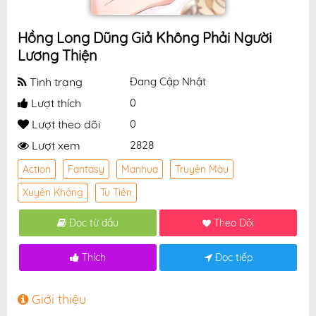
Hồng Long Dũng Giả Không Phải Người
Lương Thiện
Tình trạng
Đang Cập Nhật
Lượt thích
0
Lượt theo dõi
0
Lượt xem
2828
Action
Fantasy
Manhua
Truyện Màu
Xuyên Không
Tu Tiên
Đọc từ đầu
Theo Dõi
Thích
Đọc tiếp
Giới thiệu