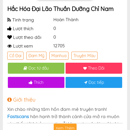
Hắc Hóa Đại Lão Thuần Dưỡng Chỉ Nam
Tình trạng
Hoàn Thành
Lượt thích
0
Lượt theo dõi
0
Lượt xem
12705
Cổ Đại
Đam Mỹ
Manhua
Truyện Màu
Đọc từ đầu
Theo Dõi
Thích
Đọc tiếp
Giới thiệu
Xin chào những tâm hồn đam mê truyện tranh!
Fastscans
hân hạnh trở thành cánh cửa mở ra muôn
vàn thế giới kỳ ảo — nơi mỗi khung truyện là một nhịp
Xem Thêm