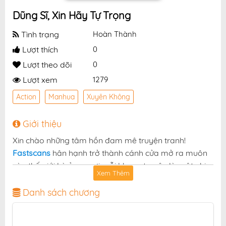
Dũng Sĩ, Xin Hãy Tự Trọng
Tình trạng
Hoàn Thành
Lượt thích
0
Lượt theo dõi
0
Lượt xem
1279
Action
Manhua
Xuyên Không
Giới thiệu
Xin chào những tâm hồn đam mê truyện tranh!
Fastscans
hân hạnh trở thành cánh cửa mở ra muôn
vàn thế giới kỳ ảo — nơi mỗi khung truyện là một nhịp
Xem Thêm
đập cảm xúc, mỗi chương truyện là một chuyến phiêu
lưu không thể ngừng dõi theo. Và hôm nay, chúng tôi
Danh sách chương
vui mừng giới thiệu tới bạn một tuyệt phẩm không thể
bỏ lỡ:
.
Dũng Sĩ, Xin Hãy Tự Trọng