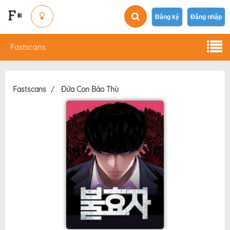
Đăng ký
Đăng nhập
Fastscans
Fastscans
Đứa Con Báo Thù