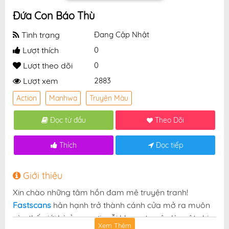
Đứa Con Báo Thù
Tình trạng
Đang Cập Nhật
Lượt thích
0
Lượt theo dõi
0
Lượt xem
2883
Action
Manhwa
Truyện Màu
Đọc từ đầu
Theo Dõi
Thích
Đọc tiếp
Giới thiệu
Xin chào những tâm hồn đam mê truyện tranh!
Fastscans
hân hạnh trở thành cánh cửa mở ra muôn
vàn thế giới kỳ ảo — nơi mỗi khung truyện là một nhịp
Xem Thêm