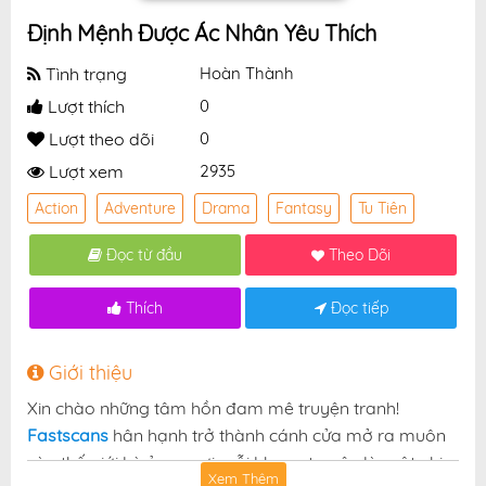
Định Mệnh Được Ác Nhân Yêu Thích
Tình trạng
Hoàn Thành
Lượt thích
0
Lượt theo dõi
0
Lượt xem
2935
Action
Adventure
Drama
Fantasy
Tu Tiên
Đọc từ đầu
Theo Dõi
Thích
Đọc tiếp
Giới thiệu
Xin chào những tâm hồn đam mê truyện tranh!
Fastscans
hân hạnh trở thành cánh cửa mở ra muôn
vàn thế giới kỳ ảo — nơi mỗi khung truyện là một nhịp
Xem Thêm