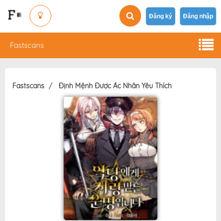
Đăng ký
Đăng nhập
Fastscans
Fastscans
Định Mệnh Được Ác Nhân Yêu Thích