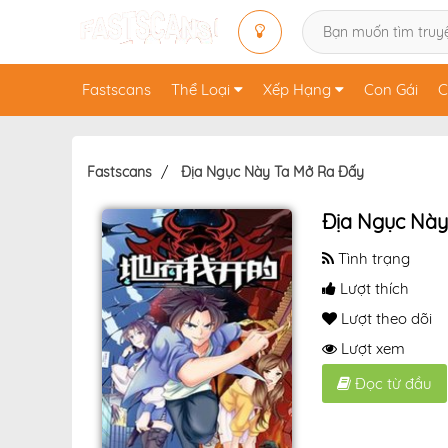
Fastscans
Thể Loại
Xếp Hạng
Con Gái
C
Fastscans
Địa Ngục Này Ta Mở Ra Đấy
Địa Ngục Này
Tình trạng
Lượt thích
Lượt theo dõi
Lượt xem
Đọc từ đầu