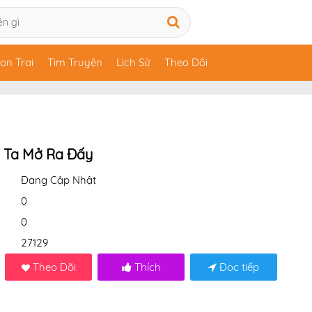
on Trai
Tìm Truyện
Lịch Sử
Theo Dõi
 Ta Mở Ra Đấy
Đang Cập Nhật
0
0
27129
Theo Dõi
Thích
Đọc tiếp