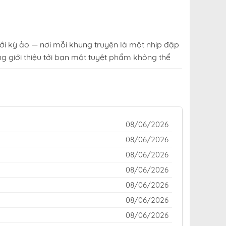
ới kỳ ảo — nơi mỗi khung truyện là một nhịp đập
g giới thiệu tới bạn một tuyệt phẩm không thể
uen thuộc của cộng đồng yêu truyện trên khắp
o hay kinh dị rợn tóc gáy — đều được cập nhật
08/06/2026
nh cao giữa thế giới truyện tranh đầy sắc màu,
08/06/2026
08/06/2026
truyện Địa Ngục Này Ta Mở Ra Đấy tại fastscans
08/06/2026
08/06/2026
08/06/2026
08/06/2026