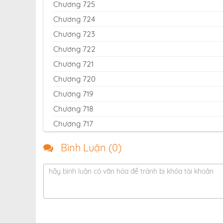
Chương 725
Chương 724
Chương 723
Chương 722
Chương 721
Chương 720
Chương 719
Chương 718
Chương 717
Chương 716
Bình Luận (
0
)
Chương 715
Chương 714
hãy bình luận có văn hóa để tránh bị khóa tài khoản
Chương 713
Chương 712
Chương 711