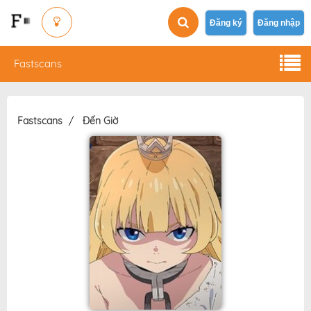
Đăng ký
Đăng nhập
Fastscans
Fastscans
Đến Giờ