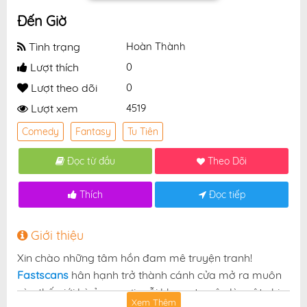
Đến Giờ
Tình trạng
Hoàn Thành
Lượt thích
0
Lượt theo dõi
0
Lượt xem
4519
Comedy
Fantasy
Tu Tiên
Đọc từ đầu
Theo Dõi
Thích
Đọc tiếp
Giới thiệu
Xin chào những tâm hồn đam mê truyện tranh!
Fastscans
hân hạnh trở thành cánh cửa mở ra muôn
vàn thế giới kỳ ảo — nơi mỗi khung truyện là một nhịp
Xem Thêm