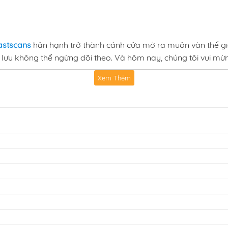
astscans
hân hạnh trở thành cánh cửa mở ra muôn vàn thế gi
lưu không thể ngừng dõi theo. Và hôm nay, chúng tôi vui mừn
Xem Thêm
vẹn, tiện lợi và đáng tin cậy,
Fastscans
tự hào là điểm hẹn q
ại — hành động mãn nhãn, giả tưởng kỳ bí, lãng mạn ngọt ngà
á những tác phẩm hot nhất.
bản thân đắm mình trong những phút giây giải trí đỉnh cao gi
cans
,
đọc truyện Đại Chu Tiên Lại fastscans online
,
truyện Đại 