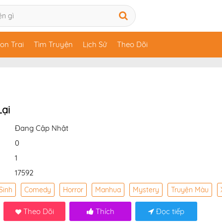
on Trai
Tìm Truyện
Lịch Sử
Theo Dõi
Lại
Đang Cập Nhật
0
1
17592
Sinh
Comedy
Horror
Manhua
Mystery
Truyện Màu
Theo Dõi
Thích
Đọc tiếp