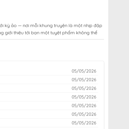
ới kỳ ảo — nơi mỗi khung truyện là một nhịp đập
g giới thiệu tới bạn một tuyệt phẩm không thể
uen thuộc của cộng đồng yêu truyện trên khắp
o hay kinh dị rợn tóc gáy — đều được cập nhật
05/05/2026
ữa thế giới truyện tranh đầy sắc màu, cuốn hút
05/05/2026
05/05/2026
Chu Tiên Lại tại fastscans miễn phí
05/05/2026
05/05/2026
05/05/2026
05/05/2026