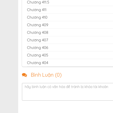
Chương 411.5
Chương 411
Chương 410
Chương 409
Chương 408
Chương 407
Chương 406
Chương 405
Chương 404
Chương 403
Bình Luận (
0
)
Chương 402
Chương 401
hãy bình luận có văn hóa để tránh bị khóa tài khoản
Chương 400
Chương 399
Chương 398