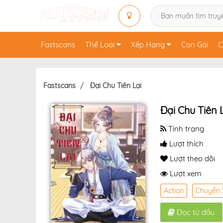
Fastscans
Thể Loại
Xếp Hạng
Con Gái
C
Fastscans
Đại Chu Tiên Lại
Đại Chu Tiên 
Tình trạng
Lượt thích
Lượt theo dõi
Lượt xem
Action
Chuyển 
Đọc từ đầu