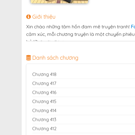
Giới thiệu
Xin chào những tâm hồn đam mê truyện tranh!
F
cảm xúc, mỗi chương truyện là một chuyến phiêu 
bỏ lỡ:
.
Đại Chu Tiên Lại
Với mục tiêu mang lại không gian đọc truyện trọn 
Danh sách chương
Việt Nam. Hàng ngàn bộ truyện thuộc mọi thể lo
mỗi ngày để bạn luôn là người đầu tiên khám ph
Chương 418
Đừng bỏ lỡ
trên Fastscans — hãy để 
Đại Chu Tiên Lại
Chương 417
và bất tận!
Chương 416
đọc truyện Đại Chu Tiên Lại fasts
Chương 415
Chương 414
Chương 413
Chương 412