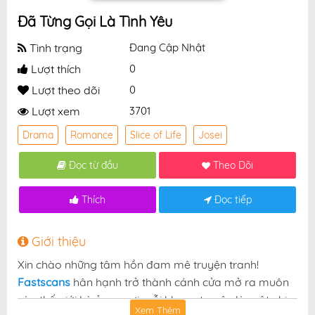
Đã Từng Gọi Là Tình Yêu
Tình trạng
Đang Cập Nhật
Lượt thích
0
Lượt theo dõi
0
Lượt xem
3701
Drama
Romance
Slice of Life
Josei
Đọc từ đầu
Theo Dõi
Thích
Đọc tiếp
Giới thiệu
Xin chào những tâm hồn đam mê truyện tranh!
Fastscans
hân hạnh trở thành cánh cửa mở ra muôn
vàn thế giới kỳ ảo — nơi mỗi khung truyện là một nhịp
Xem Thêm