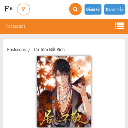
Đăng ký
Đăng nhập
Fastscans
Fastscans
Cư Tâm Bất Kính