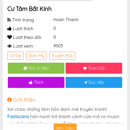
Cư Tâm Bất Kính
Tình trạng
Hoàn Thành
Lượt thích
0
Lượt theo dõi
0
Lượt xem
4503
Cổ Đại
Đam Mỹ
Truyện Màu
Đọc từ đầu
Theo Dõi
Thích
Đọc tiếp
Giới thiệu
Xin chào những tâm hồn đam mê truyện tranh!
Fastscans
hân hạnh trở thành cánh cửa mở ra muôn
vàn thế giới kỳ ảo — nơi mỗi khung truyện là một nhịp
Xem Thêm