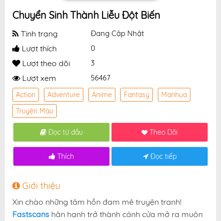
Chuyển Sinh Thành Liễu Đột Biến
Tình trạng
Đang Cập Nhật
Lượt thích
0
Lượt theo dõi
3
Lượt xem
56467
Action
Adventure
Anime
Fantasy
Manhua
Truyện Màu
Đọc từ đầu
Theo Dõi
Thích
Đọc tiếp
Giới thiệu
Xin chào những tâm hồn đam mê truyện tranh!
Fastscans
hân hạnh trở thành cánh cửa mở ra muôn