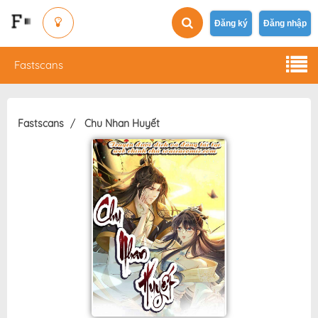
Đăng ký
Đăng nhập
Fastscans
Fastscans
Chu Nhan Huyết