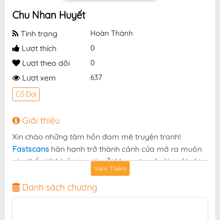
Chu Nhan Huyết
Tình trạng
Hoàn Thành
Lượt thích
0
Lượt theo dõi
0
Lượt xem
637
Cổ Đại
Giới thiệu
Xin chào những tâm hồn đam mê truyện tranh!
Fastscans
hân hạnh trở thành cánh cửa mở ra muôn
vàn thế giới kỳ ảo — nơi mỗi khung truyện là một nhịp
Xem Thêm
đập cảm xúc, mỗi chương truyện là một chuyến phiêu
lưu không thể ngừng dõi theo. Và hôm nay, chúng tôi
Danh sách chương
vui mừng giới thiệu tới bạn một tuyệt phẩm không thể
bỏ lỡ:
.
Chu Nhan Huyết