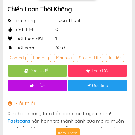
Chiến Loạn Thời Không
Tình trạng
Hoàn Thành
Lượt thích
0
Lượt theo dõi
1
Lượt xem
6053
Comedy
Fantasy
Manhua
Slice of Life
Tu Tiên
Đọc từ đầu
Theo Dõi
Thích
Đọc tiếp
Giới thiệu
Xin chào những tâm hồn đam mê truyện tranh!
Fastscans
hân hạnh trở thành cánh cửa mở ra muôn
vàn thế giới kỳ ảo — nơi mỗi khung truyện là một nhịp
Xem Thêm