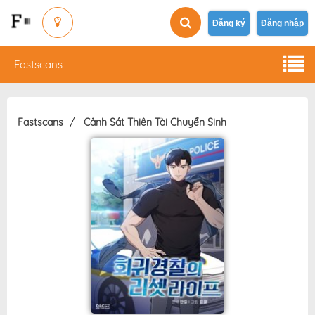
Đăng ký
Đăng nhập
Fastscans
Fastscans
Cảnh Sát Thiên Tài Chuyển Sinh