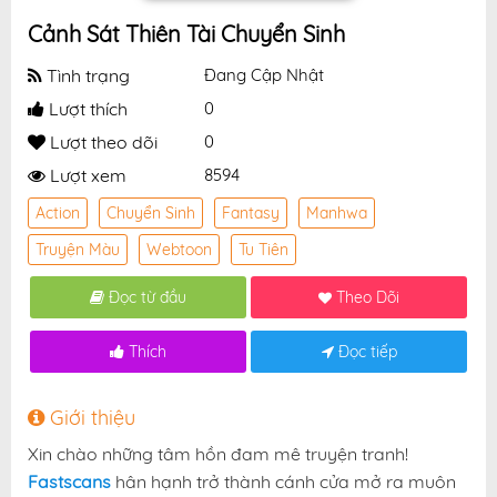
Cảnh Sát Thiên Tài Chuyển Sinh
Tình trạng
Đang Cập Nhật
Lượt thích
0
Lượt theo dõi
0
Lượt xem
8594
Action
Chuyển Sinh
Fantasy
Manhwa
Truyện Màu
Webtoon
Tu Tiên
Đọc từ đầu
Theo Dõi
Thích
Đọc tiếp
Giới thiệu
Xin chào những tâm hồn đam mê truyện tranh!
Fastscans
hân hạnh trở thành cánh cửa mở ra muôn