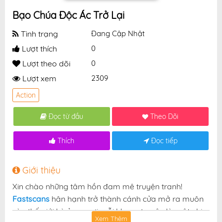
Bạo Chúa Độc Ác Trở Lại
Tình trạng
Đang Cập Nhật
Lượt thích
0
Lượt theo dõi
0
Lượt xem
2309
Action
Đọc từ đầu
Theo Dõi
Thích
Đọc tiếp
Giới thiệu
Xin chào những tâm hồn đam mê truyện tranh!
Fastscans
hân hạnh trở thành cánh cửa mở ra muôn
vàn thế giới kỳ ảo — nơi mỗi khung truyện là một nhịp
Xem Thêm