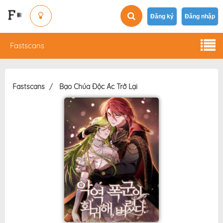
Đăng ký
Đăng nhập
Fastscans
Fastscans
Bạo Chúa Độc Ác Trở Lại